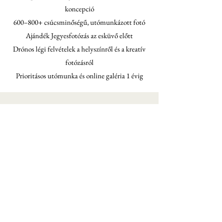
koncepció
600–800+ csúcsminőségű, utómunkázott fotó
Ajándék Jegyesfotózás az esküvő előtt
Drónos légi felvételek a helyszínről és a kreatív
fotózásról
Prioritásos utómunka és online galéria 1 évig
A TELJES ÉLMÉNY
SIGNATURE COMBO
(FOTÓ + VIDEÓ)
Két külön szolgáltató helyett egyetlen
szinkronizált, profi csapat.
Ár: 790 000 Ft