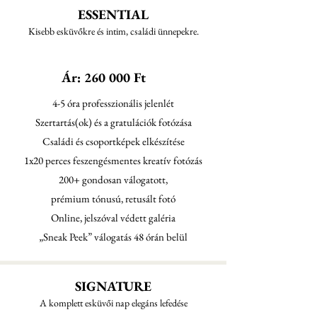
ESSENTIAL
Kisebb esküvőkre és intim, családi ünnepekre.
Ár: 260 000 Ft
4-5 óra professzionális jelenlét
Szertartás(ok) és a gratulációk fotózása
Családi és csoportképek elkészítése
1x20 perces feszengésmentes kreatív fotózás
200+ gondosan válogatott,
prémium tónusú, retusált fotó
Online, jelszóval védett galéria
„Sneak Peek” válogatás 48 órán belül
SIGNATURE
A komplett esküvői nap elegáns lefedése