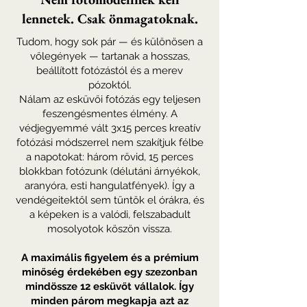
lennetek. Csak önmagatoknak.
Tudom, hogy sok pár — és különösen a
vőlegények — tartanak a hosszas,
beállított fotózástól és a merev
pózoktól.
Nálam az esküvői fotózás egy teljesen
feszengésmentes élmény. A
védjegyemmé vált 3x15 perces kreatív
fotózási módszerrel nem szakítjuk félbe
a napotokat: három rövid, 15 perces
blokkban fotózunk (délutáni árnyékok,
aranyóra, esti hangulatfények). Így a
vendégeitektől sem tűntök el órákra, és
a képeken is a valódi, felszabadult
mosolyotok köszön vissza.
A maximális figyelem és a prémium
minőség érdekében egy szezonban
mindössze 12 esküvőt vállalok. Így
minden párom megkapja azt az