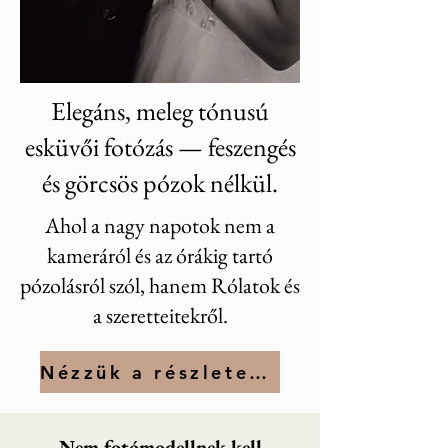
Elegáns, meleg tónusú
esküvői fotózás — feszengés
és görcsös pózok nélkül.
Ahol a nagy napotok nem a
kameráról és az órákig tartó
pózolásról szól, hanem Rólatok és
a szeretteitekről.
Nézzük a részleteket
Nem fotómodellnek kell